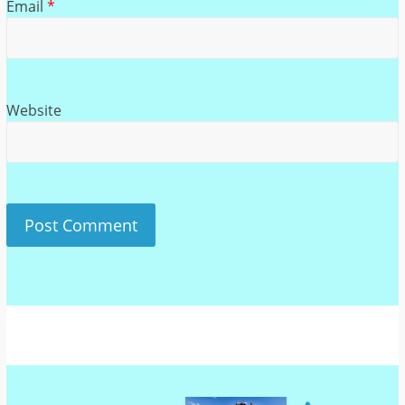
Email
*
Website