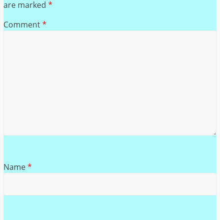
are marked
*
Comment
*
Name
*