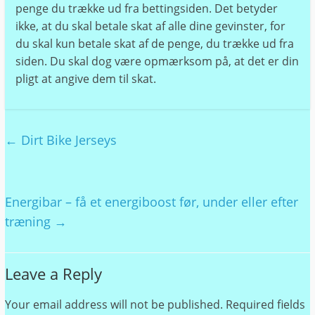
penge du trække ud fra bettingsiden. Det betyder
ikke, at du skal betale skat af alle dine gevinster, for
du skal kun betale skat af de penge, du trække ud fra
siden. Du skal dog være opmærksom på, at det er din
pligt at angive dem til skat.
←
Dirt Bike Jerseys
Energibar – få et energiboost før, under eller efter
træning
→
Leave a Reply
Your email address will not be published.
Required fields