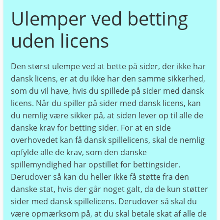
Ulemper ved betting
uden licens
Den størst ulempe ved at bette på sider, der ikke har
dansk licens, er at du ikke har den samme sikkerhed,
som du vil have, hvis du spillede på sider med dansk
licens. Når du spiller på sider med dansk licens, kan
du nemlig være sikker på, at siden lever op til alle de
danske krav for betting sider. For at en side
overhovedet kan få dansk spillelicens, skal de nemlig
opfylde alle de krav, som den danske
spillemyndighed har opstillet for bettingsider.
Derudover så kan du heller ikke få støtte fra den
danske stat, hvis der går noget galt, da de kun støtter
sider med dansk spillelicens. Derudover så skal du
være opmærksom på, at du skal betale skat af alle de